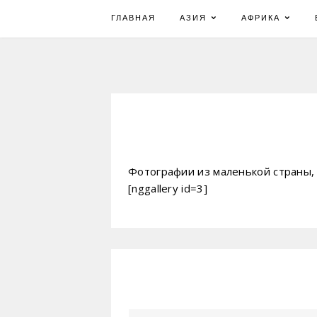
Skip
ГЛАВНАЯ
АЗИЯ
АФРИКА
to
content
Фотографии из маленькой страны,
[nggallery id=3]