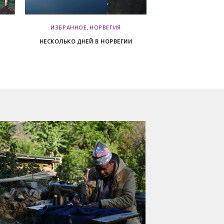
,
ИЗБРАННОЕ
НОРВЕГИЯ
ИЗБРАННО
НЕСКОЛЬКО ДНЕЙ В НОРВЕГИИ
ТРЕККИНГ В C
BLAN