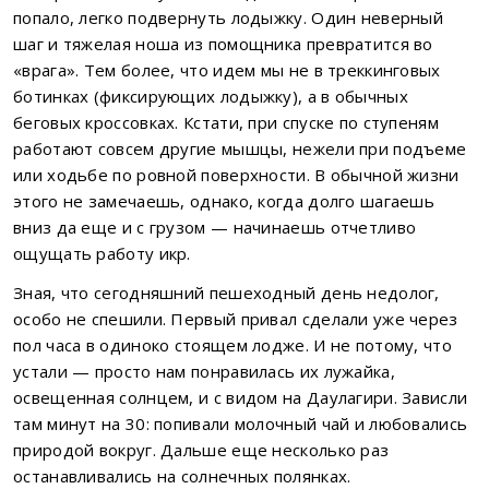
попало, легко подвернуть лодыжку. Один неверный
шаг и тяжелая ноша из помощника превратится во
«врага». Тем более, что идем мы не в треккинговых
ботинках (фиксирующих лодыжку), а в обычных
беговых кроссовках. Кстати, при спуске по ступеням
работают совсем другие мышцы, нежели при подъеме
или ходьбе по ровной поверхности. В обычной жизни
этого не замечаешь, однако, когда долго шагаешь
вниз да еще и с грузом — начинаешь отчетливо
ощущать работу икр.
Зная, что сегодняшний пешеходный день недолог,
особо не спешили. Первый привал сделали уже через
пол часа в одиноко стоящем лодже. И не потому, что
устали — просто нам понравилась их лужайка,
освещенная солнцем, и с видом на Даулагири. Зависли
там минут на 30: попивали молочный чай и любовались
природой вокруг. Дальше еще несколько раз
останавливались на солнечных полянках.