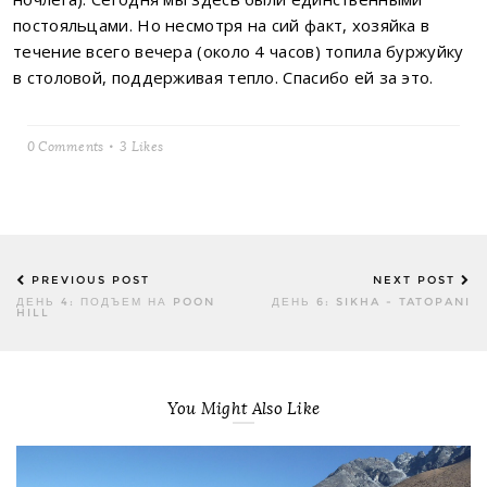
постояльцами. Но несмотря на сий факт, хозяйка в
течение всего вечера (около 4 часов) топила буржуйку
в столовой, поддерживая тепло. Спасибо ей за это.
0 Comments
3
Likes
Post
PREVIOUS POST
NEXT POST
navigation
ДЕНЬ 4: ПОДЪЕМ НА POON
ДЕНЬ 6: SIKHA - TATOPANI
HILL
You Might Also Like