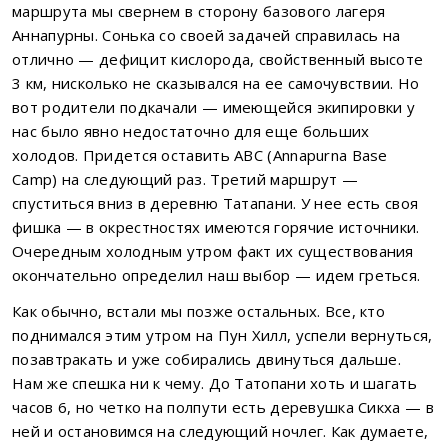
маршрута мы свернем в сторону базового лагеря
Аннапурны. Сонька со своей задачей справилась на
отлично — дефицит кислорода, свойственный высоте
3 км, нисколько не сказывался на ее самочувствии. Но
вот родители подкачали — имеющейся экипировки у
нас было явно недостаточно для еще больших
холодов. Придется оставить ABC (Annapurna Base
Camp) на следующий раз. Третий маршрут —
спуститься вниз в деревню Татапани. У нее есть своя
фишка — в окрестностях имеются горячие источники.
Очередным холодным утром факт их существования
окончательно определил наш выбор — идем греться.
Как обычно, встали мы позже остальных. Все, кто
поднимался этим утром на Пун Хилл, успели вернуться,
позавтракать и уже собирались двинуться дальше.
Нам же спешка ни к чему. До Татопани хоть и шагать
часов 6, но четко на полпути есть деревушка Сикха — в
ней и остановимся на следующий ночлег. Как думаете,