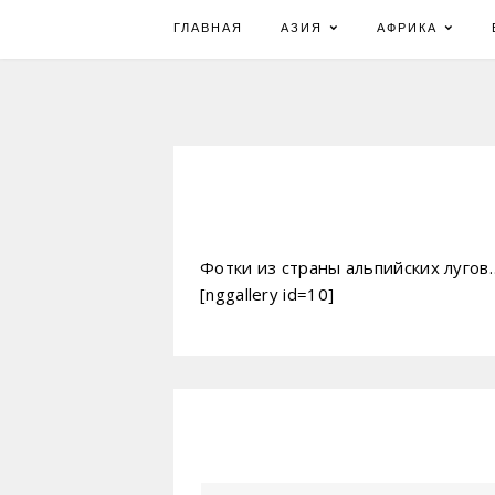
Skip
ГЛАВНАЯ
АЗИЯ
АФРИКА
to
content
Фотки из страны альпийских лугов
[nggallery id=10]