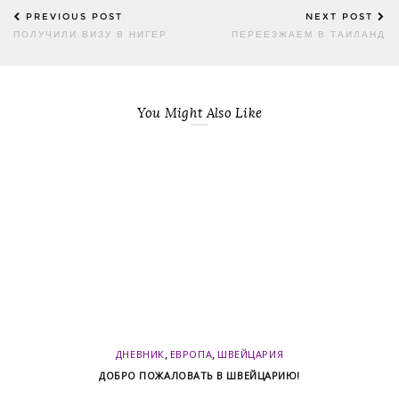
Post
PREVIOUS POST
NEXT POST
navigation
ПОЛУЧИЛИ ВИЗУ В НИГЕР
ПЕРЕЕЗЖАЕМ В ТАИЛАНД
You Might Also Like
,
,
ДНЕВНИК
ЕВРОПА
ШВЕЙЦАРИЯ
ДОБРО ПОЖАЛОВАТЬ В ШВЕЙЦАРИЮ!