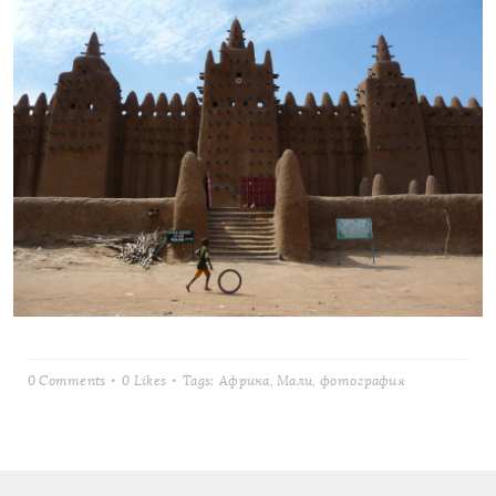
0 Comments
0
Likes
Tags:
Африка
,
Мали
,
фотография