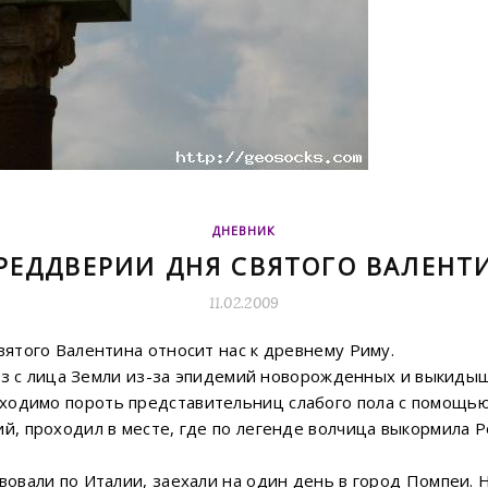
ДНЕВНИК
РЕДДВЕРИИ ДНЯ СВЯТОГО ВАЛЕНТ
11.02.2009
вятого Валентина относит нас к древнему Риму.
счез с лица Земли из-за эпидемий новорожденных и выкид
одимо пороть представительниц слабого пола с помощью
й, проходил в месте, где по легенде волчица выкормила Р
вовали по Италии, заехали на один день в город Помпеи. 