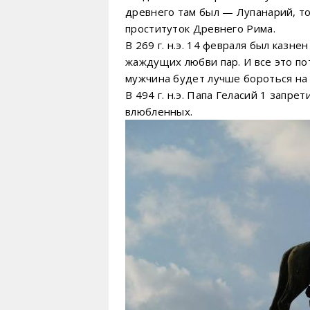
древнего там был — Лупанарий, то 
проституток Древнего Рима.
В 269 г. н.э. 14 февраля был казн
жаждущих любви пар. И все это по
мужчина будет лучше бороться на
В 494 г. н.э. Папа Геласий 1 запр
влюбленных.