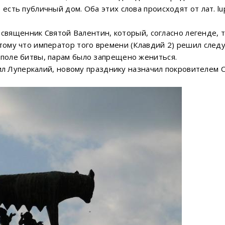
есть публичный дом. Оба этих слова происходят от лат. l
ен священник Святой Валентин, который, согласно легенде, 
тому что император того времени (Клавдий 2) решил след
 поле битвы, парам было запрещено жениться.
етил Луперкалий, новому празднику назначил покровителем 