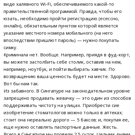
виде халявного Wi-Fi, обеспечиваемого какой-то
правительственной программой. Правда, чтобы его
юзать, необходимо пройти регистрацию (есессно,
онлайн), обязательным пунктом которой является
указание местного номера мобильного (на него
впоследствии пришлют пароль) — нужно покупать
симку.
Криминала нет. Вообще. Например, приядя в фуд-корт,
вы можете застолбить себе столик, оставив на нем,
например, ноутбук, и пойти выбирать хавчик. По
возвращению ваша ценность будет на месте. Здорово.
Вот бы нам так.
Из забавного. В Сингапуре на законодательном уровне
запрещено продавать жевачку — это один из способов
поддерживать чистоту на улицах. Приобрести сие
изобретение стоматологов можно только в аптеках;
стоит она нереально дорого — 5 баксов; и, покупая ее,
еще нужно оставлять паспортные данные. Жесть.
Всего в Сингапуре мы провели 2.5 суток. Целыми днями