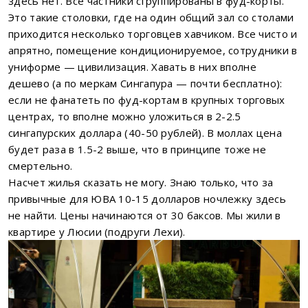
здесь нет. Все частники сгруппированы в фуд-корты.
Это такие столовки, где на один общий зал со столами
приходится несколько торговцев хавчиком. Все чисто и
апрятно, помещение кондиционируемое, сотрудники в
униформе — цивилизация. Хавать в них вполне
дешево (а по меркам Сингапура — почти бесплатно):
если не фанатеть по фуд-кортам в крупных торговых
центрах, то вполне можно уложиться в 2-2.5
сингапурских доллара (40-50 рублей). В моллах цена
будет раза в 1.5-2 выше, что в принципе тоже не
смертельно.
Насчет жилья сказать не могу. Знаю только, что за
привычные для ЮВА 10-15 долларов ночлежку здесь
не найти. Цены начинаются от 30 баксов. Мы жили в
квартире у Люсии (подруги Лехи).