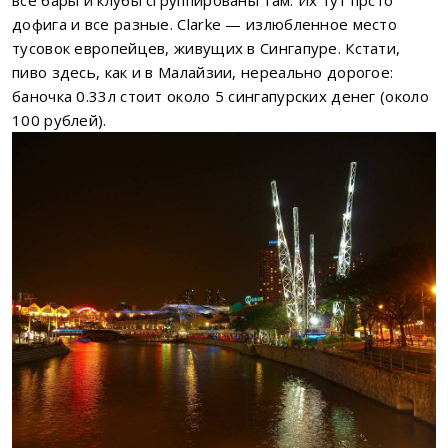
все бары и клубы сгруппированы там. Их тут прсто
дофига и все разные. Clarke — излюбленное место
тусовок европейцев, живущих в Сингапуре. Кстати,
пиво здесь, как и в Малайзии, нереально дорогое:
баночка 0.33л стоит около 5 сингапурских денег (около
100 рублей).