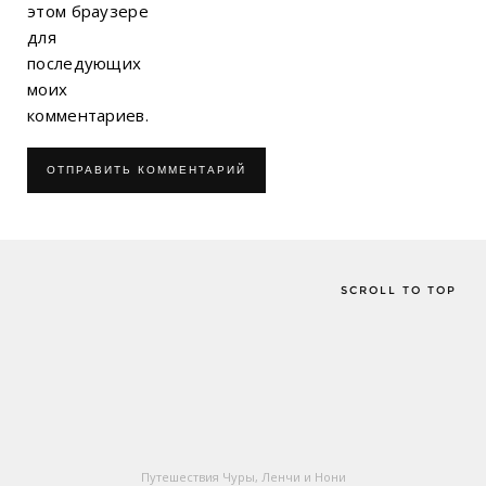
этом браузере
для
последующих
моих
комментариев.
SCROLL TO TOP
Путешествия Чуры, Ленчи и Нони