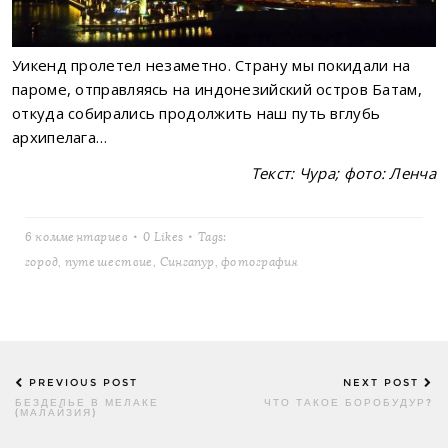
Уикенд пролетел незаметно. Страну мы покидали на
пароме, отправляясь на индонезийский остров Батам,
откуда собирались продолжить наш путь вглубь
архипелага…
Текст: Чура; фото: Ленча
6 комментариев
0
Likes
Tags:
город
,
путешествие
,
Сингапур
,
фотография
Post
PREVIOUS POST
NEXT POST
navigation
БЕЗДЕЛЬЕ В МЕЛАКЕ
ЧТО ТАКОЕ БОРОБУДУР?
(МАЛАЙЗИЯ)