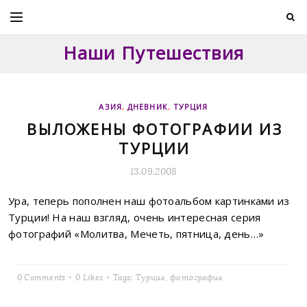
Skip
to
content
Наши Путешествия
АЗИЯ
,
ДНЕВНИК
,
ТУРЦИЯ
ВЫЛОЖЕНЫ ФОТОГРАФИИ ИЗ
ТУРЦИИ
13.09.2008
Ура, теперь пополнен наш фотоальбом картинками из
Турции! На наш взгляд, очень интересная серия
фотографий «Молитва, Мечеть, пятница, день…»
0 Comments
0
Likes
Tags:
Турция
,
фотография