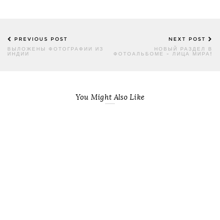
Post
PREVIOUS POST
NEXT POST
navigation
ВЫЛОЖЕНЫ ФОТОГРАФИИ ИЗ
НОВЫЙ РАЗДЕЛ В
ИНДИИ
ФОТОАЛЬБОМЕ - ЛИЦА МИРА!
You Might Also Like