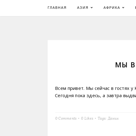
Skip
ГЛАВНАЯ
АЗИЯ
АФРИКА
to
content
МЫ В
Всем привет. Мы сейчас в гостях 
Сегодня пока здесь, а завтра выд
0 Comments
0
Likes
Tags:
Дания