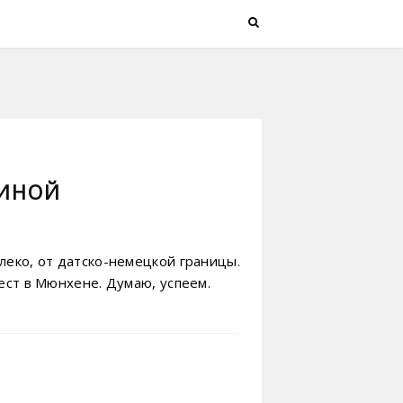
КИНОЙ
леко, от датско-немецкой границы.
ест в Мюнхене. Думаю, успеем.