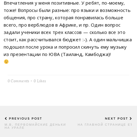
Впечатления у меня позитивные. У ребят, по-моему,
тоже! Вопросы были разные: про языки и возможность
общения, про страну, которая понравилась больше
всего, про верблюдов в Африке, и пр. Один вопрос
задали ученики всех трех классов — сколько все это
стоит, как рассчитывался бюджет :-). А один мальчишка
подошел после урока и попросил скинуть ему музыку
из презентации по ЮВА (Таиланд, Камбоджа)!
0 Comments
0
Likes
Post
PREVIOUS POST
NEXT POST
navigation
М.В. ПЕРВОМАЙСКИЕ ДЕНЬКИ
НА ГЛАВНОЙ СТРАНИЦЕ Е1
НА УРАЛЕ