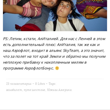
PS: Летим, кстати, АлИталией. Для нас с Ленчей в этом
есть дополнительный плюс: АлИталия, так же как и
наш Аэрофлот, входит в альянс SkyTeam, а это значит,
что за полет на тот край Земли и обратно мы получим
неплохую прибавку к накопленным милям в
программе АэрофлотБонус.
23 комментария
0
Likes
Tags:
авиабилет
,
путешествие
,
Южная Америка