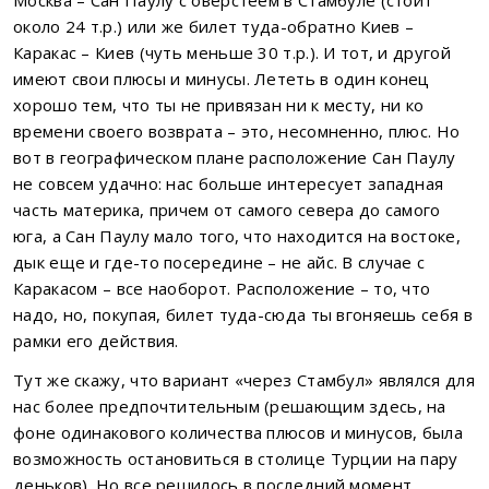
около 24 т.р.) или же билет туда-обратно Киев –
Каракас – Киев (чуть меньше 30 т.р.). И тот, и другой
имеют свои плюсы и минусы. Лететь в один конец
хорошо тем, что ты не привязан ни к месту, ни ко
времени своего возврата – это, несомненно, плюс. Но
вот в географическом плане расположение Сан Паулу
не совсем удачно: нас больше интересует западная
часть материка, причем от самого севера до самого
юга, а Сан Паулу мало того, что находится на востоке,
дык еще и где-то посередине – не айс. В случае с
Каракасом – все наоборот. Расположение – то, что
надо, но, покупая, билет туда-сюда ты вгоняешь себя в
рамки его действия.
Тут же скажу, что вариант «через Стамбул» являлся для
нас более предпочтительным (решающим здесь, на
фоне одинакового количества плюсов и минусов, была
возможность остановиться в столице Турции на пару
деньков). Но все решилось в последний момент.