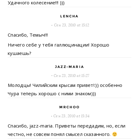
Удачного колесение!!! )))
LENCHA
Сен 23, 2010 at 15:12
Спасибо, Темыч!!!
Ничего себе у тебя галлюцинации! Хорошо
кушаешь?
JAZZ-MARIA
Сен 23, 2010 at 15:27
Молодцы! Чилийским крысам привет!:)) особенно
Чура теперь хорошо с ними знаком)))
MRCHOO
Сен 23, 2010 at 15:34
Спасибо, jazz-maria. Приветы передадим, но, если
честно, не совсем понял смысел сказанного.