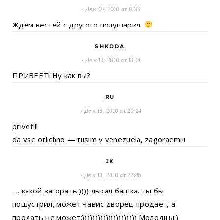
Дек 07, 2010 at 0:38
Ждём вестей с другого полушария.
SHKODA
Дек 13, 2010 at 13:14
ПРИВЕЕТ! Ну как вы?
RU
Дек 13, 2010 at 20:24
privet!!!
da vse otlichno — tusim v venezuela, zagoraem!!!
JK
Дек 13, 2010 at 22:46
…. какой загорать:)))) лысая башка, ты бы
пошустрил, может Чавис дворец продает, а
продать не может:))))))))))))))))))))) Молодцы;)