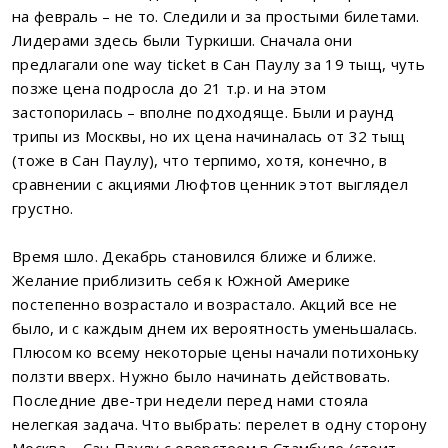
на февраль – не то. Следили и за простыми билетами.
Лидерами здесь были Туркиши. Сначала они
предлагали one way ticket в Сан Паулу за 19 тыщ, чуть
позже цена подросла до 21 т.р. и на этом
застопорилась – вполне подходяще. Были и раунд
трипы из Москвы, но их цена начиналась от 32 тыщ
(тоже в Сан Паулу), что терпимо, хотя, конечно, в
сравнении с акциями Люфтов ценник этот выглядел
грустно.
Время шло. Декабрь становился ближе и ближе.
Желание приблизить себя к Южной Америке
постепенно возрастало и возрастало. Акций все не
было, и с каждым днем их вероятность уменьшалась.
Плюсом ко всему некоторые цены начали потихоньку
ползти вверх. Нужно было начинать действовать.
Последние две-три недели перед нами стояла
нелегкая задача. Что выбрать: перелет в одну сторону
Москва – Сан Паулу с оверстеем в Стамбуле (стоит