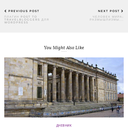
Post
PREVIOUS POST
NEXT POST
navigation
ПЛАГИН POST TO
ЧЕЛОВЕК МИРА:
TRAVELBLOGGERS ДЛЯ
РАЗМЫШЛИЗМЫ...
WORDPRESS
You Might Also Like
ДНЕВНИК