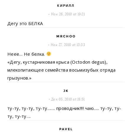
КИРИЛЛ
Ноя 26, 2010 at 19:21
Дегу это БЕЛКА
MRCHOO
Ноя 27, 2010 at 13:33
Неее… Не белка.
«Дегу, кустарниковая крыса (Octodon degus),
млекопитающее семейства восьмизубых отряда
грызунов.»
JK
Дек 05, 2010 at 18:51
ту-ту, ту-ту, ту-ту……. проводник!!!! чаю….. ту-ту, ту-
ту, ту-ту….
PAVEL