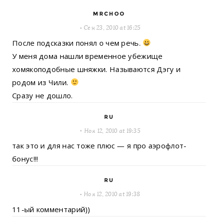
MRCHOO
Сен 23, 2010 at 16:25
После подсказки понял о чем речь.
У меня дома нашли временное убежище
хомякоподобные шняжки. Называются Дэгу и
родом из Чили.
Сразу не дошло.
RU
Ноя 12, 2010 at 19:35
так это и для нас тоже плюс — я про аэрофлот-
бонус!!!
RU
Ноя 12, 2010 at 19:38
11-ый комментарий))