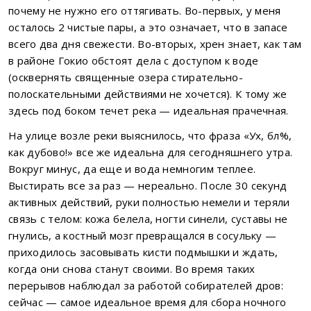
почему не нужно его оттягивать. Во-первых, у меня
осталось 2 чистые пары, а это означает, что в запасе
всего два дня свежести. Во-вторых, хрен знает, как там
в районе Гокио обстоят дела с доступом к воде
(осквернять священные озера стирательно-
полоскательными действиями не хочется). К тому же
здесь под боком течет река — идеальная прачечная.
На улице возле реки выяснилось, что фраза «Ух, бл%,
как дубово!» все же идеальна для сегодняшнего утра.
Вокруг минус, да еще и вода немногим теплее.
Выстирать все за раз — нереально. После 30 секунд
активных действий, руки полностью немели и теряли
связь с телом: кожа белела, ногти синели, суставы не
гнулись, а костный мозг превращался в сосульку —
приходилось засовывать кисти подмышки и ждать,
когда они снова станут своими. Во время таких
перерывов наблюдал за работой собирателей дров:
сейчас — самое идеальное время для сбора ночного