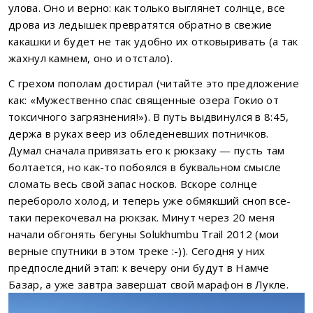
улова. Оно и верно: как только выглянет солнце, все
дрова из ледышек превратятся обратно в свежие
какашки и будет не так удобно их отковыривать (а так
жахнул камнем, оно и отстало).
С грехом пополам достирал (читайте это предложение
как: «Мужественно спас священные озера Гокио от
токсичного загрязнения!»). В путь выдвинулся в 8:45,
держа в руках веер из обледеневших потничков.
Думал сначала привязать его к рюкзаку — пусть там
болтается, но как-то побоялся в буквальном смысле
сломать весь свой запас носков. Вскоре солнце
перебороло холод, и теперь уже обмякший сноп все-
таки перекочевал на рюкзак. Минут через 20 меня
начали обгонять бегуны Solukhumbu Trail 2012 (мои
верные спутники в этом треке :-)). Сегодня у них
предпоследний этап: к вечеру они будут в Намче
Базар, а уже завтра завершат свой марафон в Лукле.