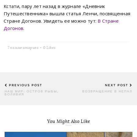
Кстати, пару лет назад в журнале «Дневник
Путешественника» вышла статья Ленчи, посвященная
Стране Догонов. Увидеть ее можно тут:
В Стране
Догонов
.
7 комментариев
0
Likes
Post
PREVIOUS POST
NEXT POST
navigation
НАШ МИР: ОСТРОВ РЫБЫ,
ВОЗВРАЩЕНИЕ В НЕПАЛ
БОЛИВИЯ
You Might Also Like