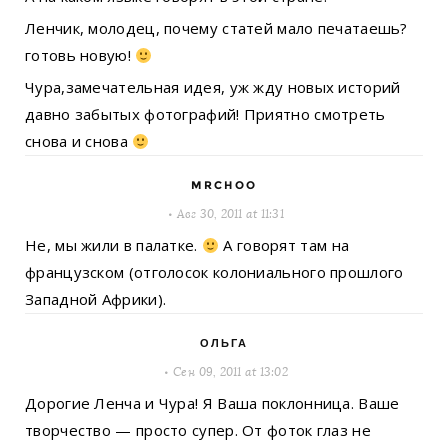
Ленчик, молодец, почему статей мало печатаешь?
готовь новую!
Чура,замечательная идея, уж жду новых историй
давно забытых фотографий! Приятно смотреть
снова и снова
MRCHOO
Авг 30, 2011 at 11:31
Не, мы жили в палатке.
А говорят там на
французском (отголосок колониального прошлого
Западной Африки).
ОЛЬГА
Сен 09, 2011 at 13:02
Дорогие Ленча и Чура! Я Ваша поклонница. Ваше
творчество — просто супер. От фоток глаз не