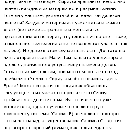
представьте, что вокруг Сириуса вращается несколько
планет, на одной из которых есть разумная жизнь.
Есть ли у нас шанс увидеть обитателей той далекой
планеты? Заядлый материалист усмехнется и скажет
«нет» (во всякие астральные и ментальные
путешествия он не верит, в путешествия во сне – тоже,
а нынешние технологии еще не позволяют улететь так
далеко). Но даже в этом случае шанс есть. Достаточно
лишь отправиться в Мали. Там на плато Бандиагара и
вдоль одноименного уступа живут племена Догон.
Согласно их мифологии, они много-много лет назад
прибыли на Землю с Сириуса и обосновались здесь.
Враки? Может и враки, но тогда как объяснить
следующее: в их мифах говориться, что Сириус –
тройная звездная система. Им это известно уже
многие века, однако ученые открыли вторую
компоненту системы (Сириус B) всего лишь полторы
сотни лет назад, а существование Сириуса C – до сих
пор вопрос открытый (думаю, как только удастся