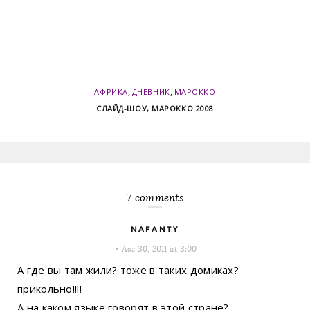
,
,
АФРИКА
ДНЕВНИК
МАРОККО
СЛАЙД-ШОУ, МАРОККО 2008
7 comments
NAFANTY
Авг 30, 2011 at 8:00
А где вы там жили? тоже в таких домиках?
прикольно!!!!
А на каком языке говорят в этой стране?